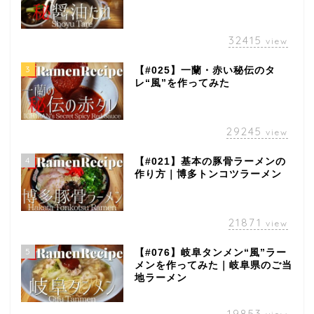
32415
view
3
【#025】一蘭・赤い秘伝のタ
レ“風”を作ってみた
29245
view
4
【#021】基本の豚骨ラーメンの
作り方｜博多トンコツラーメン
21871
view
5
【#076】岐阜タンメン“風”ラー
メンを作ってみた｜岐阜県のご当
地ラーメン
19853