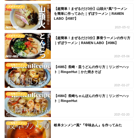
ズボラーメン
【超簡単！まぜるだけ3分】山頭火“風”ラーメン
を簡単に作ってみた｜ずぼラーメン｜RAMEN
LABO【#087】
2021-03-12
ズボラーメン
【超簡単！まぜるだけ3分】豚骨ラーメンの作り方
｜ずぼラーメン｜RAMEN LABO【#086】
2021-03-06
ご当地ラーメン
【#085】長崎・皿うどんの作り方｜リンガーハッ
ト｜RingerHut｜かた焼きそば
2021-02-27
ご当地ラーメン
【#084】長崎ちゃんぽんの作り方｜リンガーハッ
ト｜RingerHut
2021-02-20
ご当地ラーメン
岐阜タンメン“風”『辛味あん』を作ってみた