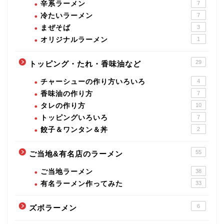
辛系ラーメン
7
冷たいラーメン
7
まぜそば
3
オリジナルラーメン
1
29
トッピング・たれ・香味油など
チャーシューの作り方いろいろ
4
香味油の作り方
7
タレの作り方
10
トッピングいろいろ
7
餃子＆ワンタン＆丼
2
55
ご当地&有名店のラーメン
ご当地ラーメン
38
有名ラーメン作ってみた
33
6
ズボラーメン