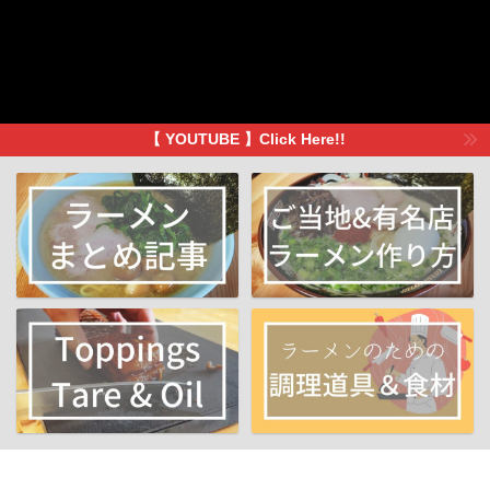
【 YOUTUBE 】Click Here!!