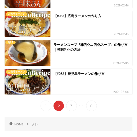
2021-02-16
ご当地ラーメン
【#083】広島ラーメンの作り方
2021-02-13
Q&A
ラーメンスープ『非乳化→乳化スープ』の作り方
｜強制乳化の方法
2021-02-05
ご当地ラーメン
【#082】鹿児島ラーメンの作り方
2021-02-06
...
1
2
3
8
HOME
タレ