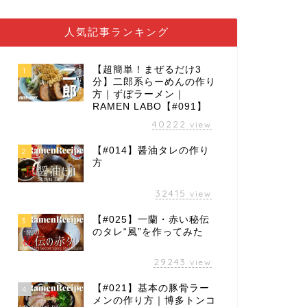
人気記事ランキング
【超簡単！まぜるだけ3
1
分】二郎系らーめんの作り
方｜ずぼラーメン｜
RAMEN LABO【#091】
40222
view
【#014】醤油タレの作り
2
方
32415
view
【#025】一蘭・赤い秘伝
3
のタレ“風”を作ってみた
29243
view
【#021】基本の豚骨ラー
4
メンの作り方｜博多トンコ