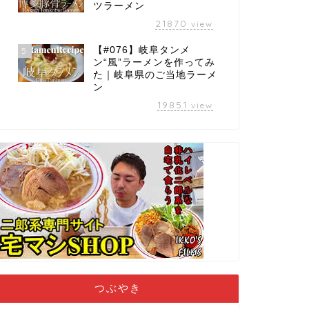
ツラーメン
21870
view
【#076】岐阜タンメ
5
ン“風”ラーメンを作ってみ
た｜岐阜県のご当地ラーメ
ン
19851
view
つぶやき