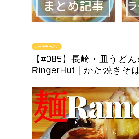
ご当地ラーメン
【#085】長崎・皿うど
RingerHut｜かた焼きそ