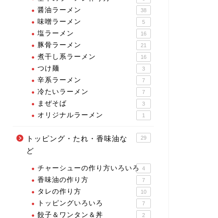
醤油ラーメン
38
味噌ラーメン
5
塩ラーメン
16
豚骨ラーメン
21
煮干し系ラーメン
16
つけ麺
3
辛系ラーメン
7
冷たいラーメン
7
まぜそば
3
オリジナルラーメン
1
トッピング・たれ・香味油な
29
ど
チャーシューの作り方いろいろ
4
香味油の作り方
7
タレの作り方
10
トッピングいろいろ
7
餃子＆ワンタン＆丼
2