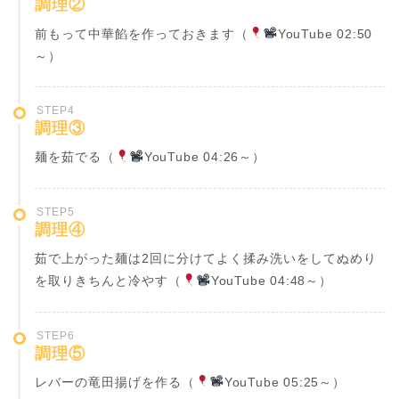
調理②
前もって中華餡を作っておきます（
YouTube 02:50
～）
STEP4
調理③
麺を茹でる（
YouTube 04:26～）
STEP5
調理④
茹で上がった麺は2回に分けてよく揉み洗いをしてぬめり
を取りきちんと冷やす（
YouTube 04:48～）
STEP6
調理⑤
レバーの竜田揚げを作る（
YouTube 05:25～）