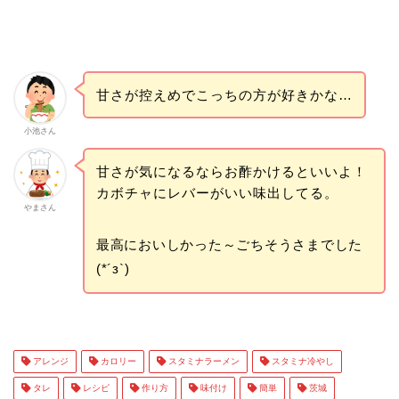
甘さが控えめでこっちの方が好きかな…
小池さん
甘さが気になるならお酢かけるといいよ！
カボチャにレバーがいい味出してる。
やまさん
最高においしかった～ごちそうさまでした
(*´з`)
アレンジ
カロリー
スタミナラーメン
スタミナ冷やし
タレ
レシピ
作り方
味付け
簡単
茨城