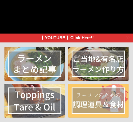
【 YOUTUBE 】Click Here!!