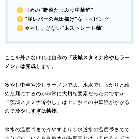
固めの
”野菜たっぷり中華餡
”
”豚レバーの竜田揚げ”
をトッピング
冷やしすぎない
”太ストレート麺”
ここを外さなければ自作の『
茨城スタミナ冷やしラー
メン』は完成
します。
冷やし中華や冷しラーメンでは、氷水でしっかりと締
めた麺にするのが非常に大切な要素だったのですが
『茨城スタミナ冷やし』は上に熱々の中華餡がかかる
ので
冷やしすぎは禁物
。
氷水の温度帯まで冷やすよりも水道水の温度帯までで
十分です。いくら水道水の温度帯とはいえぬるくては