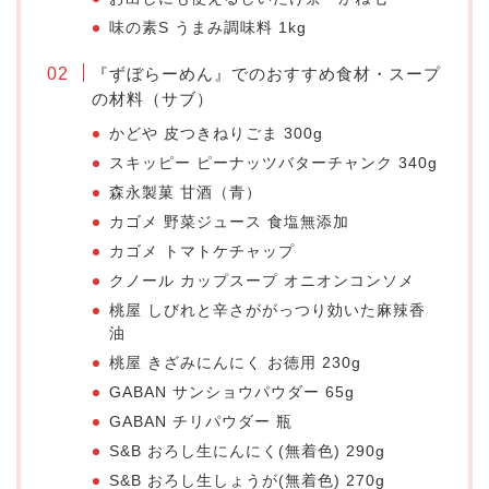
味の素S うまみ調味料 1kg
『ずぼらーめん』でのおすすめ食材・スープ
の材料（サブ）
かどや 皮つきねりごま 300g
スキッピー ピーナッツバターチャンク 340g
森永製菓 甘酒（青）
カゴメ 野菜ジュース 食塩無添加
カゴメ トマトケチャップ
クノール カップスープ オニオンコンソメ
桃屋 しびれと辛さががっつり効いた麻辣香
油
桃屋 きざみにんにく お徳用 230g
GABAN サンショウパウダー 65g
GABAN チリパウダー 瓶
S&B おろし生にんにく(無着色) 290g
S&B おろし生しょうが(無着色) 270g