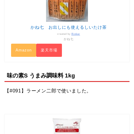
かね七 お出しにも使えるしいたけ茶
created by
Rinker
かね七
Amazon
楽天市場
味の素S うまみ調味料 1kg
【#091】ラーメン二郎で使いました。