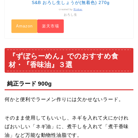
S&B おろし生しょうが(無着色) 270g
created by
Rinker
おろし生
Amazon
楽天市場
『ずぼらーめん』でのおすすめ食
材・『香味油』３選
純正ラード 900g
何かと便利でラーメン作りには欠かせないラード。
そのまま使用してもいいし、ネギを入れて火にかけれ
ばおいしい「ネギ油」に、煮干しを入れて「煮干香味
油」など万能な動物性油脂です。