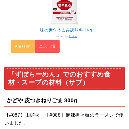
味の素S うまみ調味料 1kg
created by
Rinker
Amazon
楽天市場
『ずぼらーめん』でのおすすめ食
材・スープの材料（サブ）
かどや 皮つきねりごま 300g
【#087】山頭火・【#088】麻辣担々麺のラーメンで使
いました。