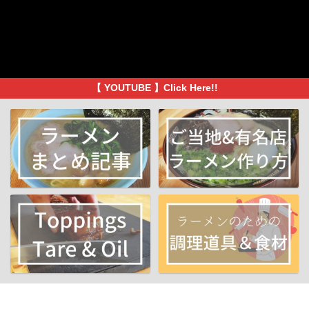
【 YOUTUBE 】Click Here!!