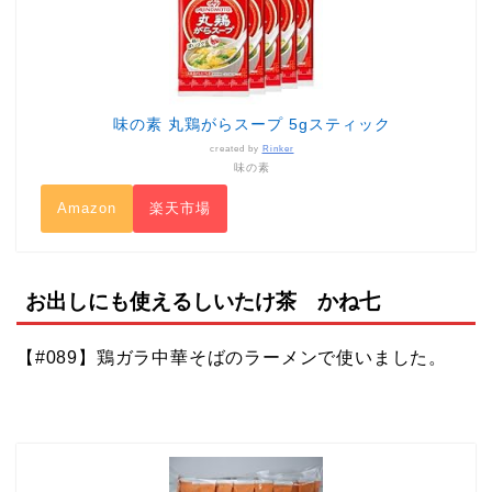
味の素 丸鶏がらスープ 5gスティック
created by
Rinker
味の素
Amazon
楽天市場
お出しにも使えるしいたけ茶 かね七
【#089】鶏ガラ中華そばのラーメンで使いました。