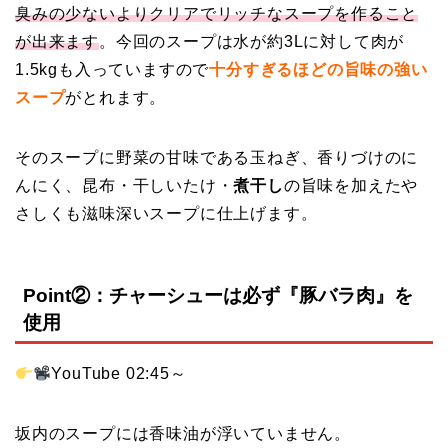
臭みの少ないよりクリアでリッチなスープを作ること
が出来ます
。今回のスープは水が約3Lに対して肉が
1.5kgも入っていますので
十分すぎるほどの旨味の強い
スープ
がとれます。
そのスープに野菜の甘味である玉ねぎ、香りづけのに
んにく、昆布・干しいたけ・
煮干し
の旨味を加えたや
さしくも滋味深いスープに仕上げます。
Point②：チャーシューは必ず『豚バラ肉』を
使用
YouTube 02:45
～
坂内のスープには香味油が浮いていません。