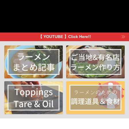
【 YOUTUBE 】Click Here!!