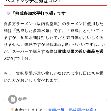
ベストマッチな麺はコレ！
『
熟成多加水平打ち麺
』です
喜多方ラーメン（坂内食堂風）のラーメンに使用した
麺は
『
熟成した多加水麺
』
です。『熟成』と付いてい
ますが、多加水麺は打ちたてだと麺自体がおいしくあ
りません。体感ですが最低3日は寝かせたいですね。た
だ、スーパーで購入する際は
賞味期限の近い商品を選
ぶだけ
で十分。
もし、賞味期限が遠い物しかなければ少し日にちを置
いた方がおいしく食べれます。
参考にしました：
究極の麺、熟成麺の秘密！