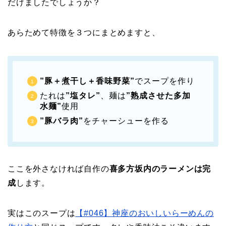
だけましたでしょうか？
あらためて特徴を３つにまとめますと、
”豚＋煮干し＋香味野菜”
でスープを作り
たれは
”塩タレ”
、麺は
”熟成させた多加
水麺”
使用
”豚バラ肉”
をチャーシューを作る
ここを外さなければ自作の
喜多方坂内のラーメンは完
成
します。
実はこのスープは
【#046】神座のおいしいらーめんの