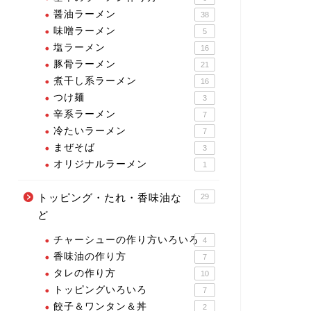
醤油ラーメン
38
味噌ラーメン
5
塩ラーメン
16
豚骨ラーメン
21
煮干し系ラーメン
16
つけ麺
3
辛系ラーメン
7
冷たいラーメン
7
まぜそば
3
オリジナルラーメン
1
トッピング・たれ・香味油な
29
ど
チャーシューの作り方いろいろ
4
香味油の作り方
7
タレの作り方
10
トッピングいろいろ
7
餃子＆ワンタン＆丼
2