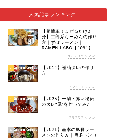
人気記事ランキング
【超簡単！まぜるだけ3
1
分】二郎系らーめんの作り
方｜ずぼラーメン｜
RAMEN LABO【#091】
40205
view
【#014】醤油タレの作り
2
方
32410
view
【#025】一蘭・赤い秘伝
3
のタレ“風”を作ってみた
29232
view
【#021】基本の豚骨ラー
4
メンの作り方｜博多トンコ