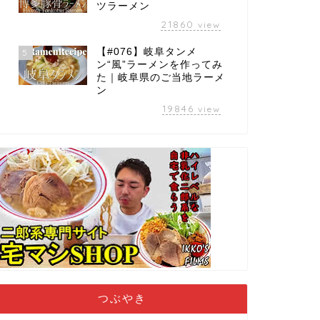
ツラーメン
21860
view
【#076】岐阜タンメ
5
ン“風”ラーメンを作ってみ
た｜岐阜県のご当地ラーメ
ン
19846
view
つぶやき