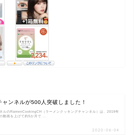
beチャンネルが500人突破しました！
ンネルのRamenCookingCH（ラーメンクッキングチャンネル）は、2019年
の動画を上げて約5か月で …
2020-06-04