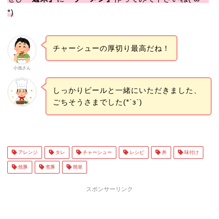
*)
チャーシューの厚切り最高だね！
小池さん
しっかりビールと一緒にいただきました、
ごちそうさまでした(*´з`)
アレンジ
タレ
チャーシュー
レシピ
丼
味付け
焼豚
煮豚
簡単
スポンサーリンク