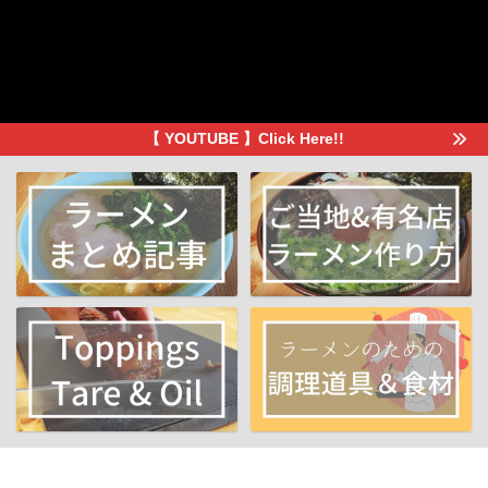
【 YOUTUBE 】Click Here!!